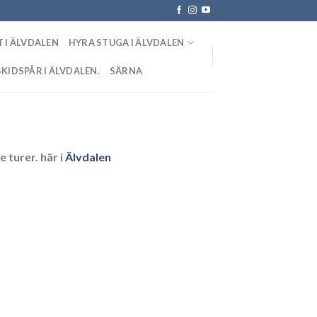
 I ÄLVDALEN
HYRA STUGA I ÄLVDALEN
SKIDSPÅR I ÄLVDALEN.
SÄRNA
 turer. här i
Älvdalen