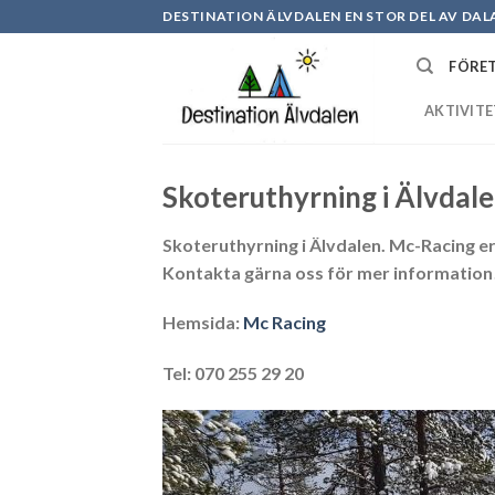
Skip
DESTINATION ÄLVDALEN EN STOR DEL AV DAL
to
content
FÖRET
AKTIVITE
Skoteruthyrning i Älvdal
Skoteruthyrning i Älvdalen
. Mc-Racing e
Kontakta gärna oss för mer information
Hemsida:
Mc Racing
Tel: 070 255 29 20