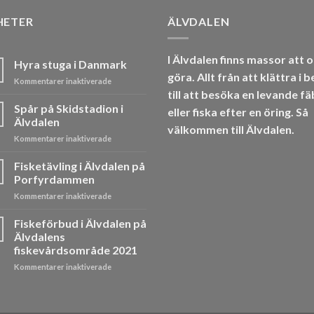
HETER
ÄLVDALEN
I Älvdalen finns massor att 
Hyra stuga i Danmark
göra. Allt från att klättra i b
för
Kommentarer inaktiverade
Hyra
till att besöka en levande f
stuga
Spår på Skidstadion i
eller
fiska
efter en öring. Så
i
Älvdalen
välkommen till Älvdalen.
Danmark
för
Kommentarer inaktiverade
Spår
på
Fisketävling i Älvdalen på
Skidstadion
Porfyrdammen
i
för
Kommentarer inaktiverade
Älvdalen
Fisketävling
i
Fiskeförbud i Älvdalen på
Älvdalen
Älvdalens
på
fiskevårdsområde 2021
Porfyrdammen
för
Kommentarer inaktiverade
Fiskeförbud
i
Älvdalen
på