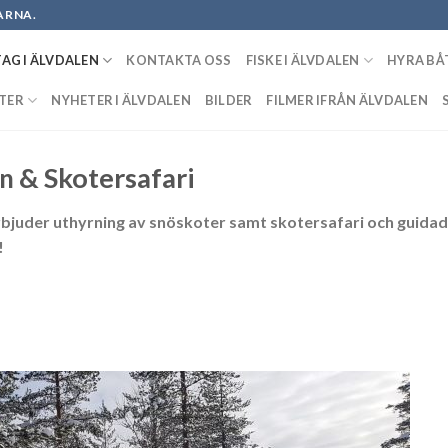
ARNA.
AG I ÄLVDALEN
KONTAKTA OSS
FISKE I ÄLVDALEN
HYRA BÅT
TER
NYHETER I ÄLVDALEN
BILDER
FILMER IFRÅN ÄLVDALEN
& Skotersafari
en
rbjuder
uthyrning av snöskoter
samt
skotersafari
och guidade
!