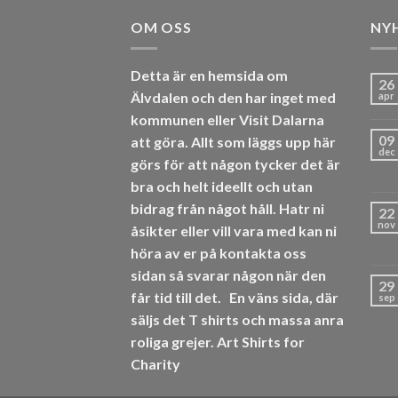
OM OSS
NY
Detta är en hemsida om
26
Älvdalen och den har inget med
apr
kommunen eller Visit Dalarna
09
att göra. Allt som läggs upp här
dec
görs för att någon tycker det är
bra och helt ideellt och utan
bidrag från något håll. Hatr ni
22
nov
åsikter eller vill vara med kan ni
höra av er på kontakta oss
sidan så svarar någon när den
29
får tid till det.
En väns sida, där
sep
säljs det T shirts och massa anra
roliga grejer.
Art Shirts for
Charity