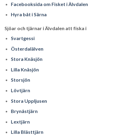
Facebooksida om Fisket i Älvdalen
Hyra båt i Särna
Sjöar och tjärnar i Älvdalen att fiska i
Svartgessi
Österdalälven
Stora Knäsjön
Lilla Knäsjön
Storsjön
Lövtjärn
Stora Uppljusen
Brynåstjärn
Lextjärn
Lilla Blästtjärn