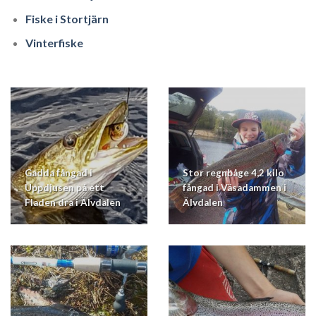
Fiske i Stortjärn
Vinterfiske
Gadda fångad i
Stor regnbåge 4,2 kilo
Uppdjusen på ett
fångad i Väsadammen i
Fladen dra i Älvdalen
Älvdalen