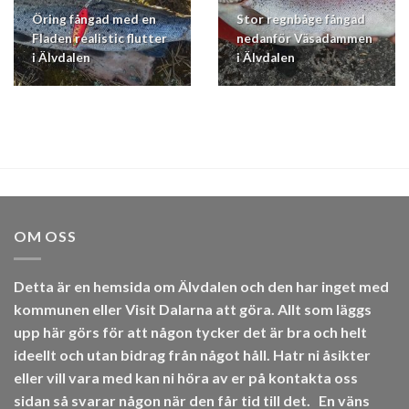
Öring fångad med en
Stor regnbåge fångad
Fladen realistic flutter
nedanför Väsadammen
i Älvdalen
i Älvdalen
OM OSS
Detta är en hemsida om Älvdalen och den har inget med
kommunen eller Visit Dalarna att göra. Allt som läggs
upp här görs för att någon tycker det är bra och helt
ideellt och utan bidrag från något håll. Hatr ni åsikter
eller vill vara med kan ni höra av er på kontakta oss
sidan så svarar någon när den får tid till det.
En väns