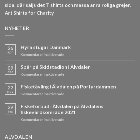
sida, där säljs det T shirts och massa anra roliga grejer.
Art Shirts for Charity
NYHETER
Hyra stuga i Danmark
26
apr
för
Kommentarer inaktiverade
Hyra
stuga
Spår på Skidstadion i Älvdalen
09
i
dec
för
Kommentarer inaktiverade
Danmark
Spår
på
Fisketävling i Älvdalen på Porfyrdammen
22
Skidstadion
nov
för
Kommentarer inaktiverade
i
Fisketävling
Älvdalen
i
Fiskeförbud i Älvdalen på Älvdalens
29
Älvdalen
sep
fiskevårdsområde 2021
på
för
Kommentarer inaktiverade
Porfyrdammen
Fiskeförbud
i
Älvdalen
ÄLVDALEN