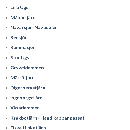
Lilla Ugsi
Måbärtjärn
Navarsjön-Navadalen
Rensjön
Rämmasjön
Stor Ugsi
Gryveldammen
Märråtjärn
Digerbergstjärn
Ingeborgstjärn
Väsadammen
Kråkbotjärn - Handikappanpassat
Fiske i Lokatjärn