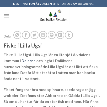
Skip
DESTINATION ÄLVDALEN EN STOR DEL AV DALARNA.
to
content
Dela
Fiske i Lilla Ugsi
Fiske i Lilla Ugsi
. Lilla Ugsi är en lite sjö i Älvdalens
kommun i
Dalarna
och ingår i Dalälvens
huvudavrinningsområde.Lilla Ugsi är det lätt att fiska
från land Det är lätt att sätta i båten man kan backa
ända ner till vattnet .
Fisket fungerar bra med
spinnare
,
skeddrag
och
jigg
wobbler
. Det finns stor
Abborre
och
Gädda
i Lilla Ugsi .
Så om du har tur får du en stor fisk med hem. Här finns