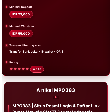
Minimal Deposit
IDR 25,000
Minimal Withdraw
IDR 55,000
Transaksi Pembayaran
Transfer Bank Lokal • E-wallet • QRIS
Rating
★★★★★
4.9 / 5
Artikel MPO383
MPO383 | Situs Resmi Login & Daftar Link