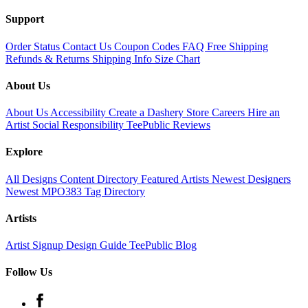
Support
Order Status
Contact Us
Coupon Codes
FAQ
Free Shipping
Refunds & Returns
Shipping Info
Size Chart
About Us
About Us
Accessibility
Create a Dashery Store
Careers
Hire an
Artist
Social Responsibility
TeePublic Reviews
Explore
All Designs
Content Directory
Featured Artists
Newest Designers
Newest MPO383
Tag Directory
Artists
Artist Signup
Design Guide
TeePublic Blog
Follow Us