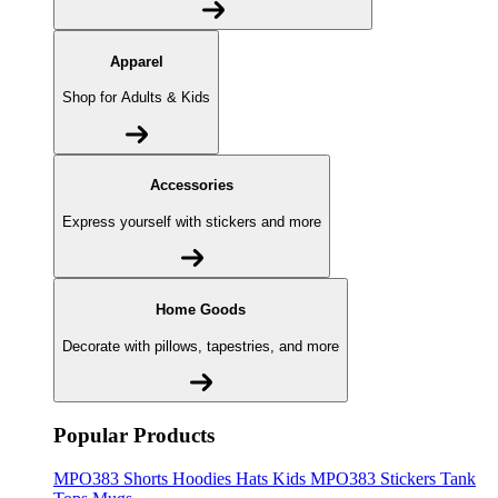
Apparel
Shop for Adults & Kids
Accessories
Express yourself with stickers and more
Home Goods
Decorate with pillows, tapestries, and more
Popular Products
MPO383
Shorts
Hoodies
Hats
Kids MPO383
Stickers
Tank