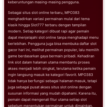
keberuntungan masing-masing pengguna.
Sebagai situs slot online terbaru, MPO383
menghadirkan variasi permainan mulai dari tema
klasik hingga Slot777 terbaru dengan tampilan
modern. Setiap kategori dibuat rapi agar pemain
dapat menjelajahi slot online tanpa menghadapi menu
berlebihan. Pengguna juga bisa membuka daftar slot
gacor hari ini, melihat permainan populer, lalu memilih
game berdasarkan gaya bermain pribadi. Kehadiran
link slot dalam halaman utama membantu proses
akses menjadi lebih singkat, terutama ketika pemain
ingin langsung masuk ke kategori favorit. MPO383
tidak hanya berfungsi sebagai halaman masuk, tetapi
juga sebagai pusat akses situs slot online dengan
susunan informasi yang mudah dipahami. Karena itu,
pemain dapat mengenali fitur utama setiap slot
sebelum menentukan permainan untuk dimainkan.