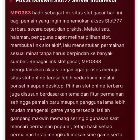
Pusat Maxwin Slot77 Server Indonesia
MPO383
hadir sebagai link situs slot gacor hari ini
bagi pemain yang ingin menemukan akses Slot777
terbaru secara cepat dan praktis. Melalui satu
halaman, pengguna dapat melihat pilihan slot,
membuka link slot aktif, lalu menentukan permainan
sesuai minat tanpa harus berpindah ke banyak
sumber. Sebagai link slot gacor, MPO383
mengutamakan akses ringan agar proses menuju
situs slot online terasa lebih sederhana melalui
ponsel maupun desktop. Pilihan slot online terbaru
juga disusun berdasarkan tema dan fitur permainan
sehingga pemain baru maupun pengguna lama lebih
mudah mengenali game yang tersedia. Istilah
gampang maxwin memang sering digunakan saat
mencari permainan populer, tetapi hasil setiap
permainan tetap mengikuti mekanisme game serta