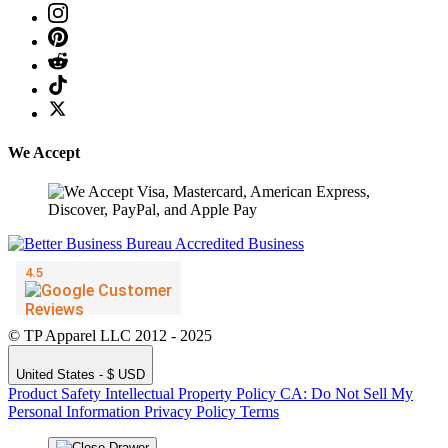
We Accept
© TP Apparel LLC 2012 - 2025
United States - $ USD
Product Safety
Intellectual Property Policy
CA: Do Not Sell My
Personal Information
Privacy Policy
Terms