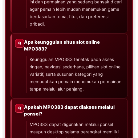
ini dan permainan yang sedang banyak dicari
agar pemain lebih mudah menemukan game
berdasarkan tema, fitur, dan preferensi
pribadi.
Apa keunggulan situs slot online
MPO383?
Keunggulan MPO383 terletak pada akses
ringan, navigasi sederhana, pilihan slot online
variatif, serta susunan kategori yang
memudahkan pemain menemukan permainan
tanpa melalui alur panjang.
Apakah MPO383 dapat diakses melalui
ponsel?
MPO383 dapat digunakan melalui ponsel
maupun desktop selama perangkat memiliki