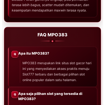
terasa lebih bagus, scatter mudah ditemukan, dan
kesempatan mendapatkan maxwin terasa nyata.
FAQ MPO383
Apa itu MPO383?
MPO383 merupakan link situs slot gacor hari
ini yang menyediakan akses praktis menuju
Slot777 terbaru dan berbagai pilihan slot
online populer dalam satu halaman.
Apa saja pilihan slot yang tersedia di
MPO383?