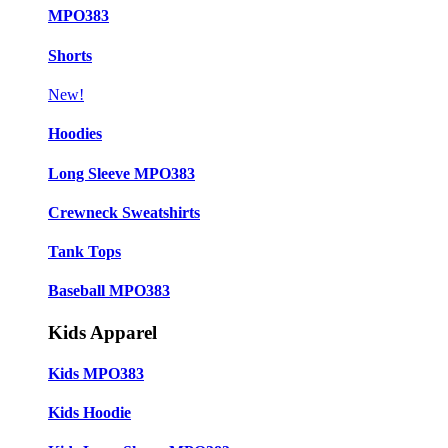
MPO383
Shorts
New!
Hoodies
Long Sleeve MPO383
Crewneck Sweatshirts
Tank Tops
Baseball MPO383
Kids Apparel
Kids MPO383
Kids Hoodie